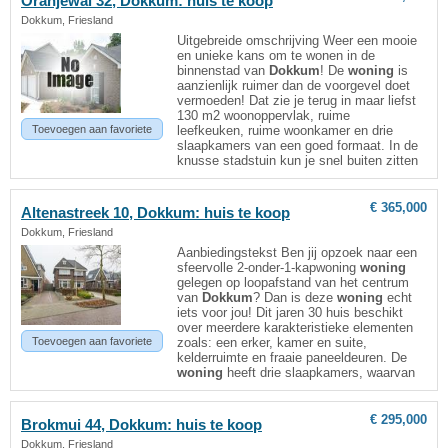
Oranjewal 32,
Dokkum
: huis te koop
Dokkum, Friesland
Uitgebreide omschrijving Weer een mooie
en unieke kans om te wonen in de
binnenstad van
Dokkum
! De
woning
is
aanzienlijk ruimer dan de voorgevel doet
vermoeden! Dat zie je terug in maar liefst
130 m2 woonoppervlak, ruime
Toevoegen aan favoriete
leefkeuken, ruime woonkamer en drie
slaapkamers van een goed formaat. In de
knusse stadstuin kun je snel buiten zitten
€ 365,000
Altenastreek 10,
Dokkum
: huis te koop
Dokkum, Friesland
Aanbiedingstekst Ben jij opzoek naar een
sfeervolle 2-onder-1-kapwoning
woning
gelegen op loopafstand van het centrum
van
Dokkum
? Dan is deze
woning
echt
iets voor jou! Dit jaren 30 huis beschikt
over meerdere karakteristieke elementen
Toevoegen aan favoriete
zoals: een erker, kamer en suite,
kelderruimte en fraaie paneeldeuren. De
woning
heeft drie slaapkamers, waarvan
€ 295,000
Brokmui 44,
Dokkum
: huis te koop
Dokkum, Friesland