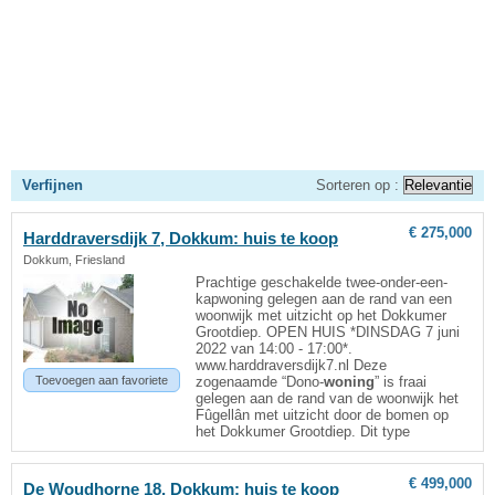
Verfijnen
Sorteren op :
€ 275,000
Harddraversdijk 7,
Dokkum
: huis te koop
Dokkum, Friesland
Prachtige geschakelde twee-onder-een-
kapwoning gelegen aan de rand van een
woonwijk met uitzicht op het Dokkumer
Grootdiep. OPEN HUIS *DINSDAG 7 juni
2022 van 14:00 - 17:00*.
www.harddraversdijk7.nl Deze
Toevoegen aan favoriete
zogenaamde “Dono-
woning
” is fraai
gelegen aan de rand van de woonwijk het
Fûgellân met uitzicht door de bomen op
het Dokkumer Grootdiep. Dit type
€ 499,000
De Woudhorne 18,
Dokkum
: huis te koop