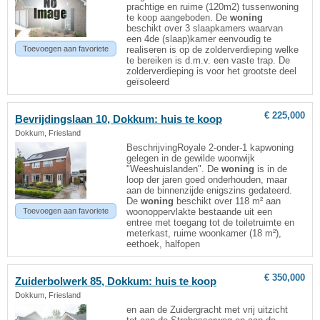
prachtige en ruime (120m2) tussenwoning
te koop aangeboden. De
woning
beschikt over 3 slaapkamers waarvan
een 4de (slaap)kamer eenvoudig te
Toevoegen aan favoriete
realiseren is op de zolderverdieping welke
te bereiken is d.m.v. een vaste trap. De
zolderverdieping is voor het grootste deel
geïsoleerd
€ 225,000
Bevrijdingslaan 10,
Dokkum
: huis te koop
Dokkum, Friesland
BeschrijvingRoyale 2-onder-1 kapwoning
gelegen in de gewilde woonwijk
"Weeshuislanden". De
woning
is in de
loop der jaren goed onderhouden, maar
aan de binnenzijde enigszins gedateerd.
De
woning
beschikt over 118 m² aan
Toevoegen aan favoriete
woonoppervlakte bestaande uit een
entree met toegang tot de toiletruimte en
meterkast, ruime woonkamer (18 m²),
eethoek, halfopen
€ 350,000
Zuiderbolwerk 85,
Dokkum
: huis te koop
Dokkum, Friesland
en aan de Zuidergracht met vrij uitzicht