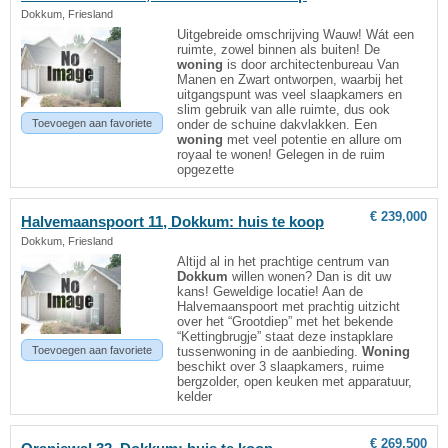
Dokkum, Friesland
Uitgebreide omschrijving Wauw! Wát een
ruimte, zowel binnen als buiten! De
woning
is door architectenbureau Van
Manen en Zwart ontworpen, waarbij het
uitgangspunt was veel slaapkamers en
slim gebruik van alle ruimte, dus ook
Toevoegen aan favoriete
onder de schuine dakvlakken. Een
woning
met veel potentie en allure om
royaal te wonen! Gelegen in de ruim
opgezette
€ 239,000
Halvemaanspoort 11,
Dokkum
: huis te koop
Dokkum, Friesland
Altijd al in het prachtige centrum van
Dokkum
willen wonen? Dan is dit uw
kans! Geweldige locatie! Aan de
Halvemaanspoort met prachtig uitzicht
over het “Grootdiep” met het bekende
“Kettingbrugje” staat deze instapklare
Toevoegen aan favoriete
tussenwoning in de aanbieding.
Woning
beschikt over 3 slaapkamers, ruime
bergzolder, open keuken met apparatuur,
kelder
€ 269,500