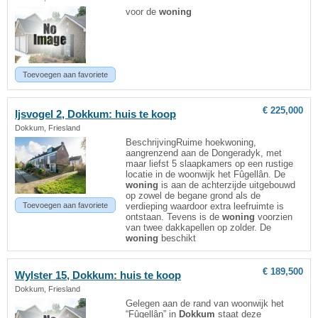
voor de
woning
Toevoegen aan favoriete
€ 225,000
Ijsvogel 2,
Dokkum
: huis te koop
Dokkum, Friesland
BeschrijvingRuime hoekwoning,
aangrenzend aan de Dongeradyk, met
maar liefst 5 slaapkamers op een rustige
locatie in de woonwijk het Fûgellân. De
woning
is aan de achterzijde uitgebouwd
op zowel de begane grond als de
Toevoegen aan favoriete
verdieping waardoor extra leefruimte is
ontstaan. Tevens is de
woning
voorzien
van twee dakkapellen op zolder. De
woning
beschikt
€ 189,500
Wylster 15,
Dokkum
: huis te koop
Dokkum, Friesland
Gelegen aan de rand van woonwijk het
“Fûgellân” in
Dokkum
staat deze