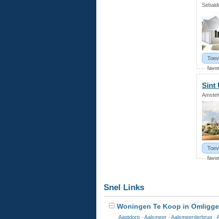
Sebald
Toev
favor
Sint
Amstel
Toev
favor
Snel Links
Woningen Te Koop in Omligge
Aagtdorp
-
Aalsmeer
-
Aalsmeerderbrug
-