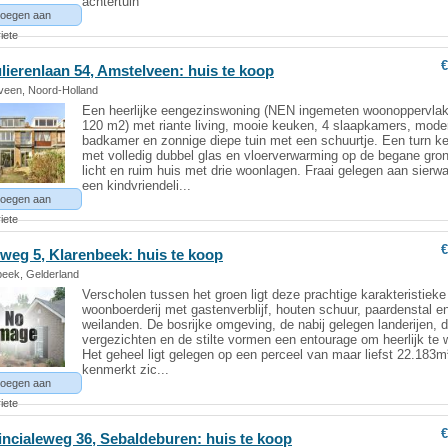
achtertuin
oegen aan
iete
€
lierenlaan 54, Amstelveen: huis te koop
veen, Noord-Holland
Een heerlijke eengezinswoning (NEN ingemeten woonoppervla
120 m2) met riante living, mooie keuken, 4 slaapkamers, mode
badkamer en zonnige diepe tuin met een schuurtje. Een turn k
met volledig dubbel glas en vloerverwarming op de begane gro
licht en ruim huis met drie woonlagen. Fraai gelegen aan sierwa
een kindvriendeli...
oegen aan
iete
€
weg 5, Klarenbeek: huis te koop
beek, Gelderland
Verscholen tussen het groen ligt deze prachtige karakteristieke
woonboerderij met gastenverblijf, houten schuur, paardenstal e
weilanden. De bosrijke omgeving, de nabij gelegen landerijen, 
vergezichten en de stilte vormen een entourage om heerlijk te
Het geheel ligt gelegen op een perceel van maar liefst 22.183m
kenmerkt zic...
oegen aan
iete
€
incialeweg 36, Sebaldeburen: huis te koop