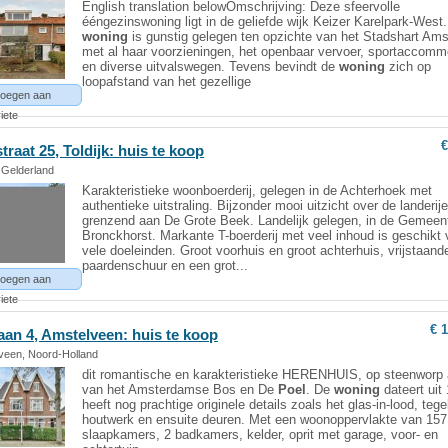
English translation belowOmschrijving: Deze sfeervolle
ééngezinswoning ligt in de geliefde wijk Keizer Karelpark-West
woning
is gunstig gelegen ten opzichte van het Stadshart Am
met al haar voorzieningen, het openbaar vervoer, sportaccomm
en diverse uitvalswegen. Tevens bevindt de
woning
zich op
loopafstand van het gezellige
oegen aan
iete
€
raat 25, Toldijk: huis te koop
, Gelderland
Karakteristieke woonboerderij, gelegen in de Achterhoek met
authentieke uitstraling. Bijzonder mooi uitzicht over de landerij
grenzend aan De Grote Beek. Landelijk gelegen, in de Gemeen
Bronckhorst. Markante T-boerderij met veel inhoud is geschikt 
vele doeleinden. Groot voorhuis en groot achterhuis, vrijstaand
paardenschuur en een grot...
oegen aan
iete
€ 
aan 4, Amstelveen: huis te koop
veen, Noord-Holland
dit romantische en karakteristieke HERENHUIS, op steenworp 
van het Amsterdamse Bos en De
Poel
. De
woning
dateert uit
heeft nog prachtige originele details zoals het glas-in-lood, tege
houtwerk en ensuite deuren. Met een woonoppervlakte van 157
slaapkamers, 2 badkamers, kelder, oprit met garage, voor- en