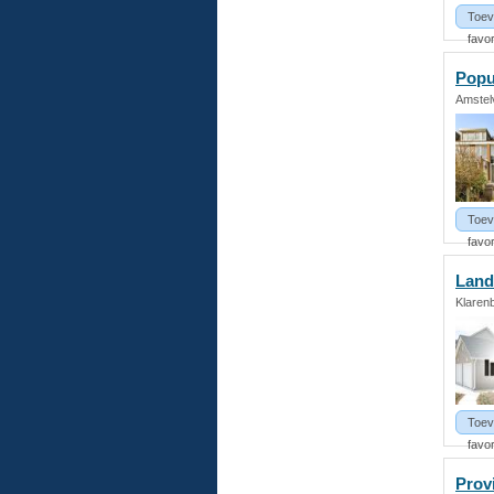
Toev
favor
Popu
Amstel
Toev
favor
Land
Klaren
Toev
favor
Prov