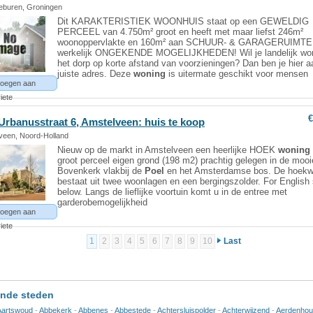
eburen, Groningen
Dit KARAKTERISTIEK WOONHUIS staat op een GEWELDIG
PERCEEL van 4.750m² groot en heeft met maar liefst 246m²
woonoppervlakte en 160m² aan SCHUUR- & GARAGERUIMTE
werkelijk ONGEKENDE MOGELIJKHEDEN! Wil je landelijk won
het dorp op korte afstand van voorzieningen? Dan ben je hier a
juiste adres. Deze
woning
is uitermate geschikt voor mensen
oegen aan
iete
€
 Urbanusstraat 6, Amstelveen: huis te koop
veen, Noord-Holland
Nieuw op de markt in Amstelveen een heerlijke HOEK
woning
groot perceel eigen grond (198 m2) prachtig gelegen in de mooi
Bovenkerk vlakbij de
Poel
en het Amsterdamse bos. De hoekw
bestaat uit twee woonlagen en een bergingszolder. For English
below. Langs de lieflijke voortuin komt u in de entree met
garderobemogelijkheid
oegen aan
iete
1
2
3
4
5
6
7
8
9
10
Last
nde steden
Aartswoud
-
Abbekerk
-
Abbenes
-
Abbestede
-
Achtersluispolder
-
Achterwijzend
-
Aerdenhou