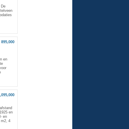
. De
stelveen
odaties
 895,000
en en
te
voor
e
1,095,000
afstand
 1925 en
l- en
 m2, 4