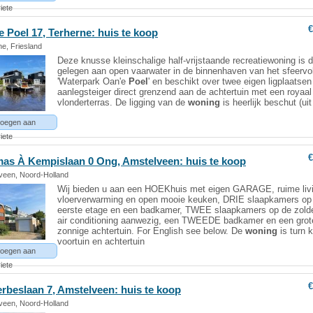
iete
€
'e
Poel
17, Terherne: huis te koop
e, Friesland
Deze knusse kleinschalige half-vrijstaande recreatiewoning is d
gelegen aan open vaarwater in de binnenhaven van het sfeervo
'Waterpark Oan'e
Poel
' en beschikt over twee eigen ligplaatse
aanlegsteiger direct grenzend aan de achtertuin met een royaal
vlonderterras. De ligging van de
woning
is heerlijk beschut (ui
oegen aan
iete
€
as À Kempislaan 0 Ong, Amstelveen: huis te koop
veen, Noord-Holland
Wij bieden u aan een HOEKhuis met eigen GARAGE, ruime liv
vloerverwarming en open mooie keuken, DRIE slaapkamers op
eerste etage en een badkamer, TWEE slaapkamers op de zolde
air conditioning aanwezig, een TWEEDE badkamer en een grot
zonnige achtertuin. For English see below. De
woning
is turn 
voortuin en achtertuin
oegen aan
iete
€
erbeslaan 7, Amstelveen: huis te koop
veen, Noord-Holland