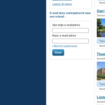
favor
Laatste 30 dagen
Oan
E-mail deze zoekopdracht naar
Terhern
een vriend :
Van mijn e-mailadres
Naar e-mail adres
Toev
favor
Bericht (optioneel)
Thom
Amstel
Toev
favor
Lijst
Amstel