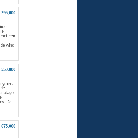
 295,000
irect
lle
n met een
t de wind
 550,000
ing met
 de
r etage,
e
key. De
 675,000