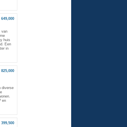
 649,000
k van
rne
ey huis
nd. Een
ter in
 825,000
n diverse
de
 wonen.
² en
 399,500