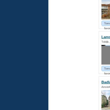
Toev
favor
Lamst
Toldijk
Toev
favor
Badl
Amstel