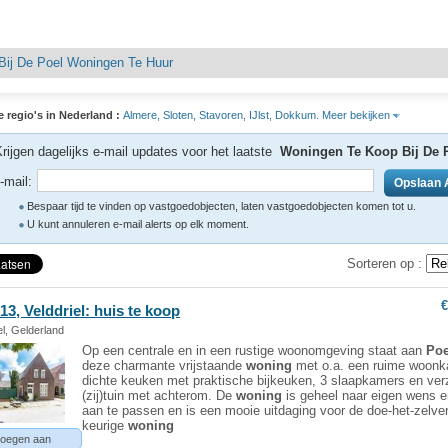
Bij De Poel Woningen Te Huur
e regio's in Nederland :
Almere,
Sloten,
Stavoren,
IJlst,
Dokkum.
Meer bekijken
rijgen dagelijks e-mail updates voor het laatste
Woningen Te Koop Bij De 
-mail:
Bespaar tijd te vinden op vastgoedobjecten, laten vastgoedobjecten komen tot u.
U kunt annuleren e-mail alerts op elk moment.
Sorteren op :
€
13, Velddriel: huis te koop
el, Gelderland
Op een centrale en in een rustige woonomgeving staat aan
Poe
deze charmante vrijstaande
woning
met o.a. een ruime woonk
dichte keuken met praktische bijkeuken, 3 slaapkamers en ver
(zij)tuin met achterom. De
woning
is geheel naar eigen wens 
aan te passen en is een mooie uitdaging voor de doe-het-zelve
keurige
woning
oegen aan