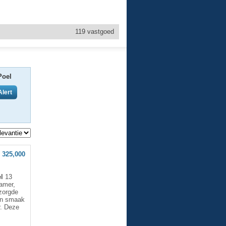
119
vastgoed
Poel
 325,000
l
13
amer,
zorgde
en smaak
r. Deze