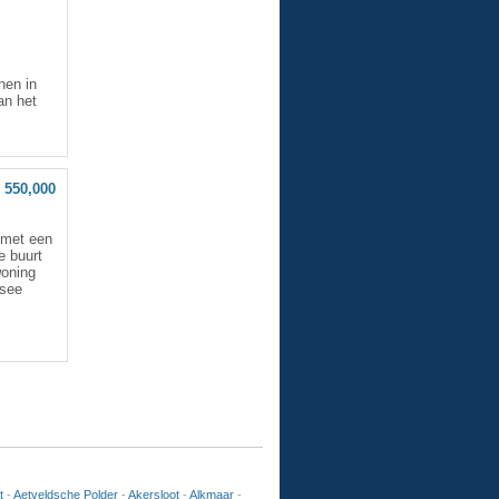
en in
an het
 550,000
met een
e buurt
oning
 see
t
-
Aetveldsche Polder
-
Akersloot
-
Alkmaar
-