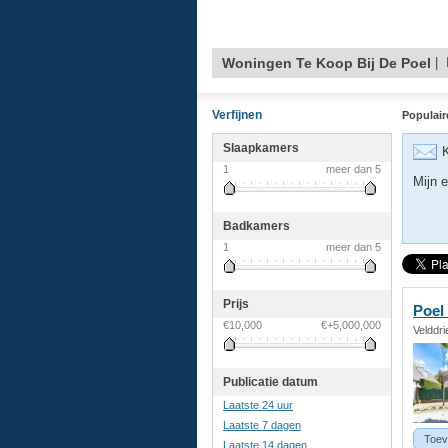
Woningen Te Koop Bij De Poel
|
Verfijnen
Populair
Slaapkamers
K
1
meer dan 5
Mijn e
Badkamers
1
meer dan 5
Prijs
Poel
€10,000
€+5,000,000
Velddri
Publicatie datum
Laatste 24 uur
Laatste 7 dagen
Toev
Laatste 14 dagen