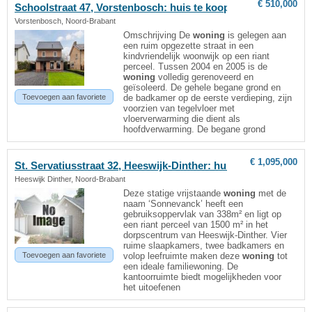
€ 510,000
Schoolstraat 47, Vorstenbosch: huis te koop
Vorstenbosch, Noord-Brabant
Omschrijving De
woning
is gelegen aan
een ruim opgezette straat in een
kindvriendelijk woonwijk op een riant
perceel. Tussen 2004 en 2005 is de
woning
volledig gerenoveerd en
geïsoleerd. De gehele begane grond en
Toevoegen aan favoriete
de badkamer op de eerste verdieping, zijn
voorzien van tegelvloer met
vloerverwarming die dient als
hoofdverwarming. De begane grond
€ 1,095,000
St. Servatiusstraat 32, Heeswijk-Dinther: huis te koop
Heeswijk Dinther, Noord-Brabant
Deze statige vrijstaande
woning
met de
naam ‘Sonnevanck’ heeft een
gebruiksoppervlak van 338m² en ligt op
een riant perceel van 1500 m² in het
dorpscentrum van Heeswijk-Dinther. Vier
ruime slaapkamers, twee badkamers en
Toevoegen aan favoriete
volop leefruimte maken deze
woning
tot
een ideale familiewoning. De
kantoorruimte biedt mogelijkheden voor
het uitoefenen