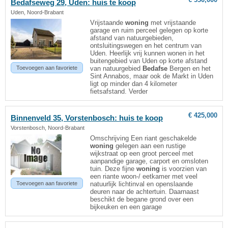
Bedafseweg 29, Uden: huis te koop
Uden, Noord-Brabant
Vrijstaande
woning
met vrijstaande
garage en ruim perceel gelegen op korte
afstand van natuurgebieden,
ontsluitingswegen en het centrum van
Uden. Heerlijk vrij kunnen wonen in het
buitengebied van Uden op korte afstand
Toevoegen aan favoriete
van natuurgebied
Bedafse
Bergen en het
Sint Annabos, maar ook de Markt in Uden
ligt op minder dan 4 kilometer
fietsafstand. Verder
€ 425,000
Binnenveld 35, Vorstenbosch: huis te koop
Vorstenbosch, Noord-Brabant
Omschrijving Een riant geschakelde
woning
gelegen aan een rustige
wijkstraat op een groot perceel met
aanpandige garage, carport en omsloten
tuin. Deze fijne
woning
is voorzien van
een riante woon-/ eetkamer met veel
Toevoegen aan favoriete
natuurlijk lichtinval en openslaande
deuren naar de achtertuin. Daarnaast
beschikt de begane grond over een
bijkeuken en een garage