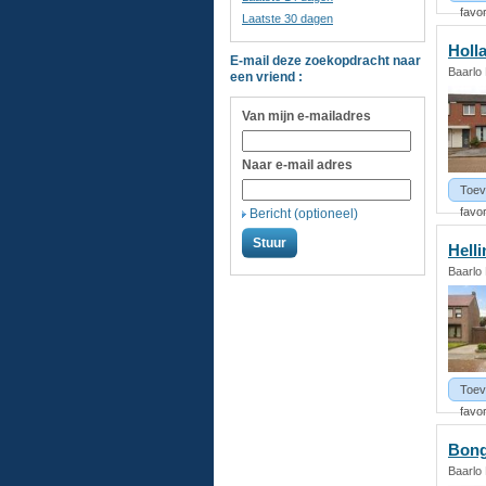
favor
Laatste 30 dagen
Holla
E-mail deze zoekopdracht naar
Baarlo
een vriend :
Van mijn e-mailadres
Naar e-mail adres
Toev
favor
Bericht (optioneel)
Helli
Baarlo
Toev
favor
Bong
Baarlo