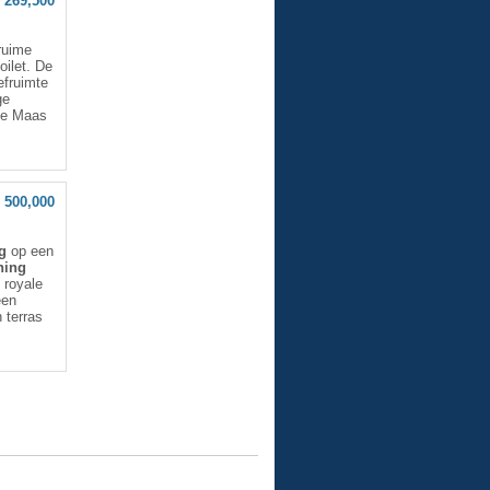
 269,500
ruime
oilet. De
efruimte
ge
de Maas
 500,000
g
op een
ning
 royale
een
 terras