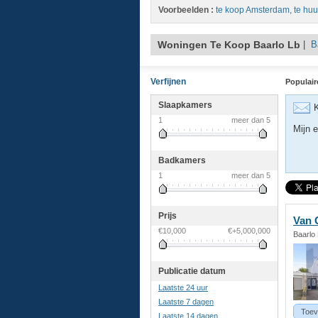
Voorbeelden :
te koop Amsterdam
,
te huu
Woningen Te Koop Baarlo Lb
|
B
Verfijnen
Populair
Slaapkamers
K
1
meer dan 5
Mijn e
Badkamers
1
meer dan 5
Prijs
Van 
€10,000
€+5,000,000
Baarlo
Publicatie datum
Laatste 24 uur
Laatste 7 dagen
Toev
Laatste 14 dagen