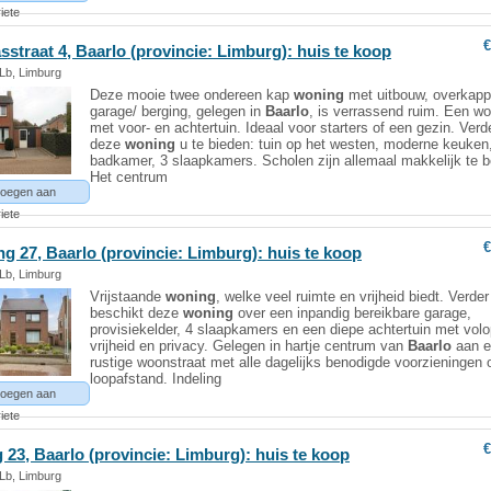
iete
€
sstraat 4,
Baarlo
(provincie: Limburg): huis te koop
 Lb, Limburg
Deze mooie twee ondereen kap
woning
met uitbouw, overkapp
garage/ berging, gelegen in
Baarlo
, is verrassend ruim. Een w
met voor- en achtertuin. Ideaal voor starters of een gezin. Verd
deze
woning
u te bieden: tuin op het westen, moderne keuken
badkamer, 3 slaapkamers. Scholen zijn allemaal makkelijk te b
Het centrum
oegen aan
iete
€
ng 27,
Baarlo
(provincie: Limburg): huis te koop
 Lb, Limburg
Vrijstaande
woning
, welke veel ruimte en vrijheid biedt. Verder
beschikt deze
woning
over een inpandig bereikbare garage,
provisiekelder, 4 slaapkamers en een diepe achtertuin met vol
vrijheid en privacy. Gelegen in hartje centrum van
Baarlo
aan e
rustige woonstraat met alle dagelijks benodigde voorzieningen 
loopafstand. Indeling
oegen aan
iete
€
 23,
Baarlo
(provincie: Limburg): huis te koop
 Lb, Limburg