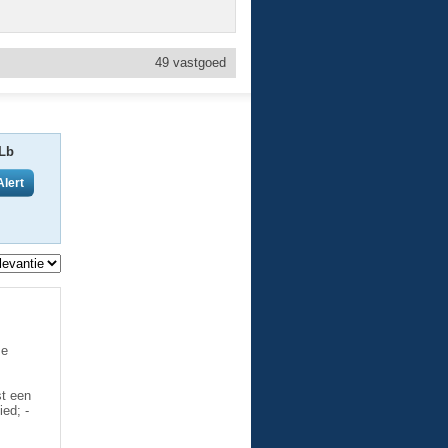
49
vastgoed
Lb
ze
st een
ied; -