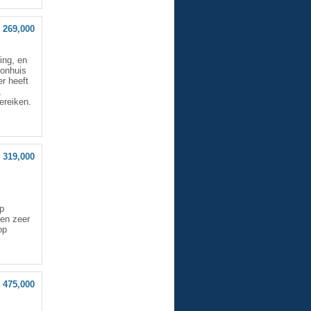
 269,000
ing, en
oonhuis
er heeft
,
ereiken.
 319,000
op
en zeer
op
 475,000