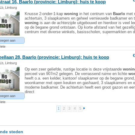
€
traat 16,
Baarlo
(provincie: Limburg): huis te koop
 Lb, Limburg
Knusse 2-onder-1-kap
woning
in het centrum van
Baarlo
met 
achtertuin, 3 slaapkamers en geheel vernieuwde badkamer en t
woning
is aan de achterzijde uitgebouwd en hierdoor is veel le
op de begane grond ontstaan. Op korte afstand van het gezelli
centrum met diverse winkels, basisscholen, supermarkten en 
oegen aan
iete
€
eellaan 28,
Baarlo
(provincie: Limburg): huis te koop
 Lb, Limburg
Op een zeer geliefde, rustige locatie is deze vrijstaande
wonin
perceel van 907m2 gelegen. De verrassend ruime en lichte
wo
heeft o.a. een kelder, kantoor/ slaapkamer op de begane grond,
woonkamer met open keuken en gashaard, 3 slaapkamers en 
moderne badkamer. De achtertuin heeft een groot gazon en een
direct
oegen aan
iete
1
2
3
4
5
nde steden