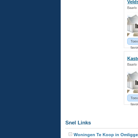
Velds
Baarlo
Toev
favor
Kast
Baarlo
Toev
favor
Snel Links
Woningen Te Koop in Omligge