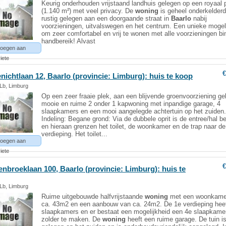
Keurig onderhouden vrijstaand landhuis gelegen op een royaal 
(1.140 m²) met veel privacy. De
woning
is geheel onderkelder
rustig gelegen aan een doorgaande straat in
Baarlo
nabij
voorzieningen, uitvalswegen en het centrum. Een unieke mogel
om zeer comfortabel en vrij te wonen met alle voorzieningen b
handbereik! Alvast
oegen aan
iete
€
nichtlaan 12,
Baarlo
(provincie: Limburg): huis te koop
 Lb, Limburg
Op een zeer fraaie plek, aan een blijvende groenvoorziening ge
mooie en ruime 2 onder 1 kapwoning met inpandige garage, 4
slaapkamers en een mooi aangelegde achtertuin op het zuiden
Indeling: Begane grond: Via de dubbele oprit is de entree/hal b
en hieraan grenzen het toilet, de woonkamer en de trap naar de
verdieping. Het toilet...
oegen aan
iete
€
enbroeklaan 100,
Baarlo
(provincie: Limburg): huis te
 Lb, Limburg
Ruime uitgebouwde halfvrijstaande
woning
met een woonkame
ca. 43m2 en een aanbouw van ca. 24m2. De 1e verdieping heef
slaapkamers en er bestaat een mogelijkheid een 4e slaapkame
zolder te maken. De
woning
heeft een ruime garage. De tuin i