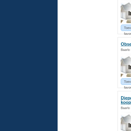
Toev
favor
Obse
Baarlo
Toev
favor
Diep
koop
Baarlo