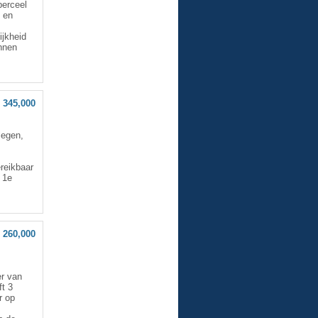
perceel
d en
ijkheid
innen
 345,000
legen,
.
ereikbaar
 1e
 260,000
r van
t 3
r op
s