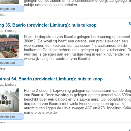
gelegen op het zuiden en is onderhoudsvriendelijk aangelegd. I
nabije omgeving liggen scholen
oegen aan
iete
€
ng 35,
Baarlo
(provincie: Limburg): huis te koop
 Lb, Limburg
Nabij de dorpskern van
Baarlo
gelegen hoekwoning op perceel
300m2. De
woning
heeft een garage, een provisiekelder, een
woonkamer, een keuken, een aanbouw, 4 slaapkamers en de
badkamer. De diepe achtertuin is gelegen op het zuidoosten. D
woning
is gelegen aan een rustige weg in een kindvriendelijke
woonwijk nabij het centrum van
Baarlo
oegen aan
iete
€
traat 64,
Baarlo
(provincie: Limburg): huis te koop
 Lb, Limburg
Ruime 2-onder-1 kapwoning gelegen op loopafstand van de dor
van
Baarlo
. Deze
woning
is gelegen op een perceel van 393m
beschikt over een carport en 3 slaapkamers. Op loopafstand lig
dorpskern van
Baarlo
met winkelvoorzieningen en op ca. 5
autominuten liggen de uitvalswegen A67 en A73. Indeling: Keld
ruime provisiekelder
oegen aan
iete