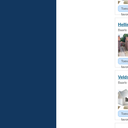
Toev
favor
Helli
Baarlo
Toev
favor
Velds
Baarlo
Toev
favor