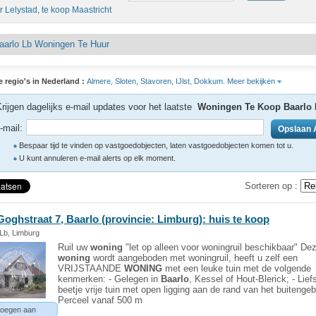
r Lelystad
,
te koop Maastricht
aarlo Lb Woningen Te Huur
e regio's in Nederland :
Almere,
Sloten,
Stavoren,
IJlst,
Dokkum.
Meer bekijken
rijgen dagelijks e-mail updates voor het laatste
Woningen Te Koop Baarlo 
-mail:
Bespaar tijd te vinden op vastgoedobjecten, laten vastgoedobjecten komen tot u.
U kunt annuleren e-mail alerts op elk moment.
Sorteren op :
Goghstraat 7,
Baarlo
(provincie: Limburg): huis te koop
 Lb, Limburg
Ruil uw
woning
"let op alleen voor woningruil beschikbaar" De
woning
wordt aangeboden met woningruil, heeft u zelf een
VRIJSTAANDE
WONING
met een leuke tuin met de volgende
kenmerken: - Gelegen in
Baarlo
, Kessel of Hout-Blerick; - Lief
beetje vrije tuin met open ligging aan de rand van het buitengeb
Perceel vanaf 500 m
oegen aan