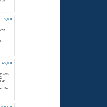
n de
 195,000
 van
e
 325,000
pskern
2,
t de
er: De