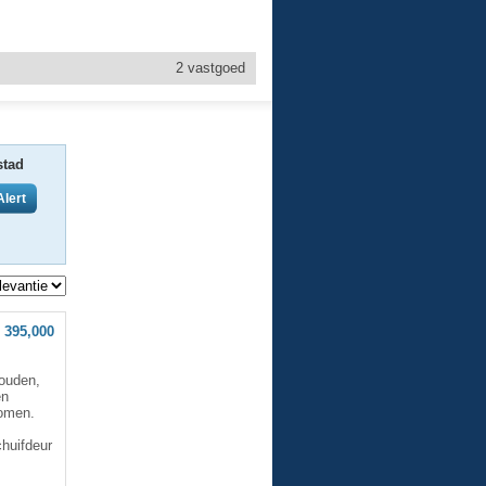
2
vastgoed
stad
 395,000
houden,
en
komen.
e
chuifdeur