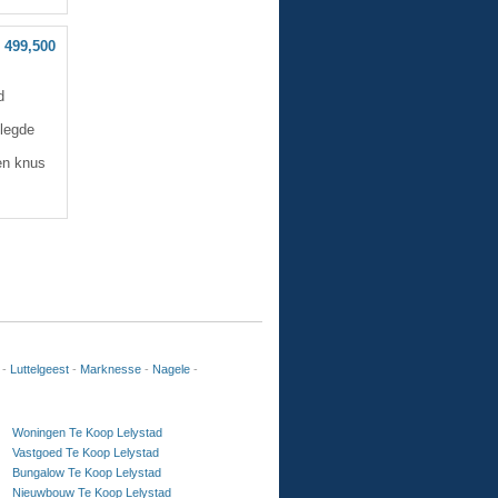
 499,500
d
elegde
 en knus
-
Luttelgeest
-
Marknesse
-
Nagele
-
Woningen Te Koop Lelystad
Vastgoed Te Koop Lelystad
Bungalow Te Koop Lelystad
Nieuwbouw Te Koop Lelystad