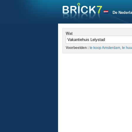
De Nederl
Wat
Voorbeelden :
te koop Amsterdam
,
te huu