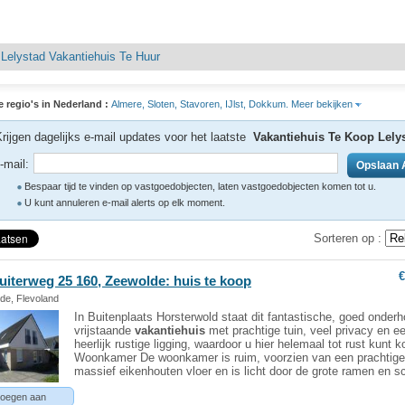
|
Lelystad Vakantiehuis Te Huur
e regio's in Nederland :
Almere,
Sloten,
Stavoren,
IJlst,
Dokkum.
Meer bekijken
rijgen dagelijks e-mail updates voor het laatste
Vakantiehuis Te Koop Lely
-mail:
Bespaar tijd te vinden op vastgoedobjecten, laten vastgoedobjecten komen tot u.
U kunt annuleren e-mail alerts op elk moment.
Sorteren op :
€
uiterweg 25 160, Zeewolde: huis te koop
de, Flevoland
In Buitenplaats Horsterwold staat dit fantastische, goed onder
vrijstaande
vakantiehuis
met prachtige tuin, veel privacy en e
heerlijk rustige ligging, waardoor u hier helemaal tot rust kunt 
Woonkamer De woonkamer is ruim, voorzien van een prachtig
massief eikenhouten vloer en is licht door de grote ramen en s
oegen aan