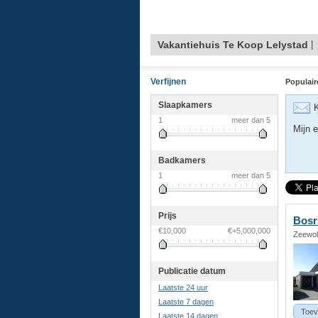
Vakantiehuis Te Koop Lelystad
Verfijnen
Populair
Slaapkamers
K
1
meer dan 5
Mijn e
Badkamers
1
meer dan 5
Prijs
Bosr
€10,000
€+5,000,000
Zeewol
Publicatie datum
Laatste 24 uur
Laatste 7 dagen
Toev
Laatste 14 dagen