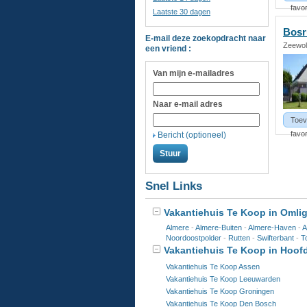
favor
Laatste 30 dagen
Bosr
E-mail deze zoekopdracht naar
Zeewol
een vriend :
Van mijn e-mailadres
Naar e-mail adres
Toev
favor
Bericht (optioneel)
Snel Links
Vakantiehuis Te Koop in Omli
Almere
-
Almere-Buiten
-
Almere-Haven
-
A
Noordoostpolder
-
Rutten
-
Swifterbant
-
T
Vakantiehuis Te Koop in Hoof
Vakantiehuis Te Koop Assen
Vakantiehuis Te Koop Leeuwarden
Vakantiehuis Te Koop Groningen
Vakantiehuis Te Koop Den Bosch