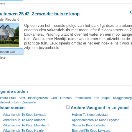
iete
€
uiterweg 25 42, Zeewolde: huis te koop
de, Flevoland
Op een van het mooiste plekje van het park ligt deze uitsteken
onderhouden
vakantiehuis
met maar liefst 6 slaapkamers en 2
badkamers. Prachtig uitzicht over het water en een mooi aang
tuin. Woonkamer Heerlijk ruime woonkamer met uitzicht op de
prachtige tuin. Leuk speels omdat er net een hoekje inzit voor
zitje om bijvoorbeeld
oegen aan
iete
ggende steden
lmere-Stad
-
Bant
-
Biddinghuizen
-
Creil
-
Dronten
-
Emmeloord
-
Ens
-
Espel
-
Kraggenburg
ollebeek
-
Urk
-
Zeewolde
dstad steden
Andere Vastgoed in Lelystad
Vakantiehuis Te Koop Lelystad
Huizen Te Koop Lelystad
Vakantiehuis Te Koop Arnhem
Appartementen Te Koop Lelystad
Vakantiehuis Te Koop Maastricht
Studio Te Koop Lelystad
Vakantiehuis Te Koop Haarlem
Boerderij Te Koop Lelystad