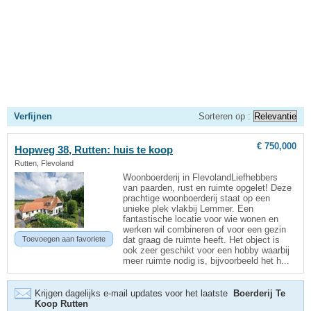
Verfijnen
Sorteren op :
€ 750,000
Hopweg 38,
Rutten
: huis te koop
Rutten, Flevoland
Woonboerderij in FlevolandLiefhebbers
van paarden, rust en ruimte opgelet! Deze
prachtige woonboerderij staat op een
unieke plek vlakbij Lemmer. Een
fantastische locatie voor wie wonen en
werken wil combineren of voor een gezin
Toevoegen aan favoriete
dat graag de ruimte heeft. Het object is
ook zeer geschikt voor een hobby waarbij
meer ruimte nodig is, bijvoorbeeld het h...
Krijgen dagelijks e-mail updates voor het laatste
Boerderij Te
Koop Rutten