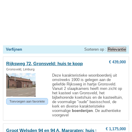
Verfijnen
Sorteren op :
€ 439,000
Rijksweg 72, Gronsveld: huis te koop
Gronsveld, Limburg
Deze karakteristieke woonboerderij uit
omstreeks 1900 is gelegen aan de
geliefde Rijksweg in hartje Gronsveld.
Vanuit 2 slaapkamers heeft men zicht op
het kasteel van Gronsveld, het
bijbehorende koetshuis en de kasteeltuin,
Toevoegen aan favoriete
de voormalige "oude" basisschool, de
kerk en diverse karakteristieke
voormalige
boerderijen
. De authentieke
voorgevel
€ 1,175,000
Groot Welsden 94 en 94 A, Margraten: huis te koop