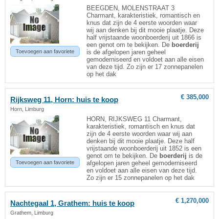
BEEGDEN, MOLENSTRAAT 3
Charmant, karakteristiek, romantisch en
knus dat zijn de 4 eerste woorden waar
wij aan denken bij dit mooie plaatje. Deze
half vrijstaande woonboerderij uit 1866 is
een genot om te bekijken. De
boerderij
Toevoegen aan favoriete
is de afgelopen jaren geheel
gemoderniseerd en voldoet aan alle eisen
van deze tijd. Zo zijn er 17 zonnepanelen
op het dak
€ 385,000
Rijksweg 11, Horn: huis te koop
Horn, Limburg
HORN, RIJKSWEG 11 Charmant,
karakteristiek, romantisch en knus dat
zijn de 4 eerste woorden waar wij aan
denken bij dit mooie plaatje. Deze half
vrijstaande woonboerderij uit 1852 is een
genot om te bekijken. De
boerderij
is de
Toevoegen aan favoriete
afgelopen jaren geheel gemoderniseerd
en voldoet aan alle eisen van deze tijd.
Zo zijn er 15 zonnepanelen op het dak
€ 1,270,000
Nachtegaal 1, Grathem: huis te koop
Grathem, Limburg