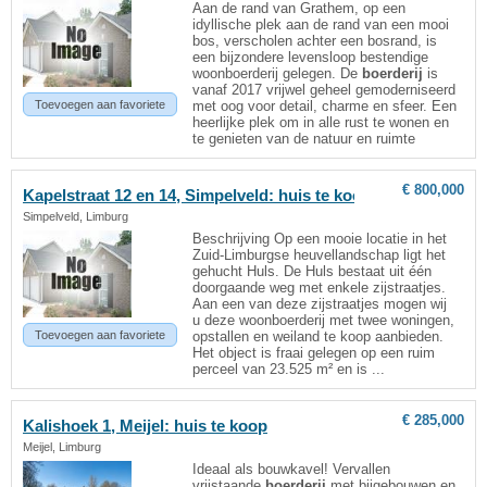
Aan de rand van Grathem, op een
idyllische plek aan de rand van een mooi
bos, verscholen achter een bosrand, is
een bijzondere levensloop bestendige
woonboerderij gelegen. De
boerderij
is
vanaf 2017 vrijwel geheel gemoderniseerd
Toevoegen aan favoriete
met oog voor detail, charme en sfeer. Een
heerlijke plek om in alle rust te wonen en
te genieten van de natuur en ruimte
€ 800,000
Kapelstraat 12 en 14, Simpelveld: huis te koop
Simpelveld, Limburg
Beschrijving Op een mooie locatie in het
Zuid-Limburgse heuvellandschap ligt het
gehucht Huls. De Huls bestaat uit één
doorgaande weg met enkele zijstraatjes.
Aan een van deze zijstraatjes mogen wij
u deze woonboerderij met twee woningen,
Toevoegen aan favoriete
opstallen en weiland te koop aanbieden.
Het object is fraai gelegen op een ruim
perceel van 23.525 m² en is ...
€ 285,000
Kalishoek 1, Meijel: huis te koop
Meijel, Limburg
Ideaal als bouwkavel! Vervallen
vrijstaande
boerderij
met bijgebouwen en