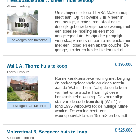
Frescobaldistraat 7, Mheer: huis te koop
Mheer, Limburg
OmschrijvingHélène TERRA Makelaardij
biedt aan: Op ’t Hovelke 7 in Mheer In
een rustige, mooie straat staat deze
degelijk gebouwde vrijstaande woning met
een speelse indeling en een mooi
aangelegde tuin. Er zijn drie (mogelijk
Toevoegen aan favoriete
vier) slaapkamers en een ruime badkamer
met een ligbad en een aparte douche. De
garage, zolder en kelder bieden niet al...
€ 195,000
Wal 1 A, Thorn: huis te koop
Thorn, Limburg
Ruime karakteristieke woning met berging
én parkeergelegenheid op eigen terrein
aan de Wal in Thorn. Nabij de oude kern
van het witte stadje Thorn ligt deze
karakteristieke woning. De voormalige
stal van de oude
boerderij
(Wal 1) is
Toevoegen aan favoriete
rond 1995 verbouwd tot de huidige ruime
woning. De woning heeft een
woonoppervlakte van 157 m2 en bevindt
€ 525,000
Molenstraat 3, Beegden: huis te koop
Beegden, Limburg