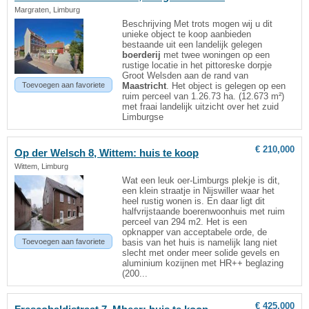
Margraten, Limburg
Beschrijving Met trots mogen wij u dit
unieke object te koop aanbieden
bestaande uit een landelijk gelegen
boerderij
met twee woningen op een
rustige locatie in het pittoreske dorpje
Groot Welsden aan de rand van
Toevoegen aan favoriete
Maastricht
. Het object is gelegen op een
ruim perceel van 1.26.73 ha. (12.673 m²)
met fraai landelijk uitzicht over het zuid
Limburgse
€ 210,000
Op der Welsch 8, Wittem: huis te koop
Wittem, Limburg
Wat een leuk oer-Limburgs plekje is dit,
een klein straatje in Nijswiller waar het
heel rustig wonen is. En daar ligt dit
halfvrijstaande boerenwoonhuis met ruim
perceel van 294 m2. Het is een
opknapper van acceptabele orde, de
Toevoegen aan favoriete
basis van het huis is namelijk lang niet
slecht met onder meer solide gevels en
aluminium kozijnen met HR++ beglazing
(200...
€ 425,000