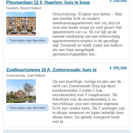
€ 250,000
Plesmanlaan 12 Ii, Haarlem: huis te koop
Haarlem, Noord-Holland
Omschrijving~ English text below ~ Wat
een heerlijk licht en modern
tweekamerappartement met vrij uitzicht
over een brede straat en veel groen! Het
appartement van ca. 55 m2 ligt op de
tweede verdieping van een kleinschalig
Toevoegen aan favoriete
appartementencomplex in de gezellige
wijk Sinnevelt en heeft zowel een balkon
als een fraai aangelegde
gemeenschappelijke tuin...
€ 595,000
Zuidbuurtseweg 16 A, Zoeterwoude: huis te koop
Zoeterwoude, Zuid-Holland
Op een prachtige, rustige locatie aan de
rand van Zoeterwoude Dorp ligt deze
karakteristieke 2-onder-1 kap
woonboerderij met 3 slaapkamers. De
linkerkant van de woonboerderij is nu
beschikbaar voor een nieuwe eigenaar.
Toevoegen aan favoriete
Echt een unieke kans. De 2 woningen zijn
in elkaar verweven en lopen letterlijk door
elkaar heen. De gehele voorgevel hoort
niet bi...