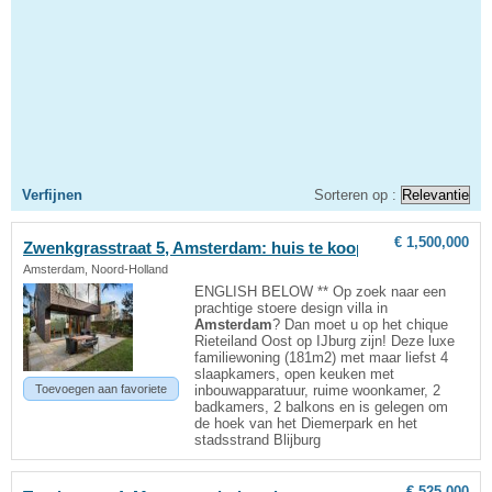
Verfijnen
Sorteren op :
€ 1,500,000
Zwenkgrasstraat 5,
Amsterdam
: huis te koop
Amsterdam, Noord-Holland
ENGLISH BELOW ** Op zoek naar een
prachtige stoere design villa in
Amsterdam
? Dan moet u op het chique
Rieteiland Oost op IJburg zijn! Deze luxe
familiewoning (181m2) met maar liefst 4
slaapkamers, open keuken met
Toevoegen aan favoriete
inbouwapparatuur, ruime woonkamer, 2
badkamers, 2 balkons en is gelegen om
de hoek van het Diemerpark en het
stadsstrand Blijburg
€ 525,000