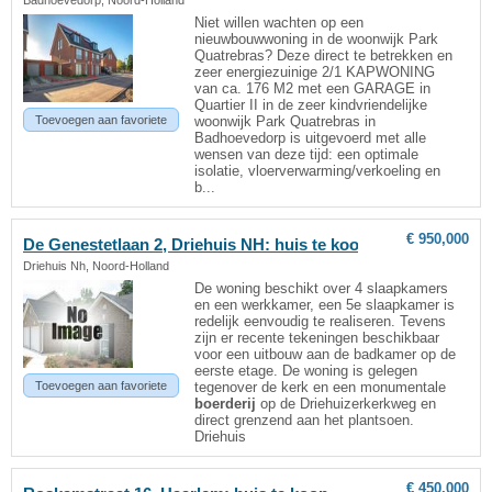
Badhoevedorp, Noord-Holland
Niet willen wachten op een
nieuwbouwwoning in de woonwijk Park
Quatrebras? Deze direct te betrekken en
zeer energiezuinige 2/1 KAPWONING
van ca. 176 M2 met een GARAGE in
Quartier II in de zeer kindvriendelijke
Toevoegen aan favoriete
woonwijk Park Quatrebras in
Badhoevedorp is uitgevoerd met alle
wensen van deze tijd: een optimale
isolatie, vloerverwarming/verkoeling en
b...
€ 950,000
De Genestetlaan 2, Driehuis NH: huis te koop
Driehuis Nh, Noord-Holland
De woning beschikt over 4 slaapkamers
en een werkkamer, een 5e slaapkamer is
redelijk eenvoudig te realiseren. Tevens
zijn er recente tekeningen beschikbaar
voor een uitbouw aan de badkamer op de
eerste etage. De woning is gelegen
Toevoegen aan favoriete
tegenover de kerk en een monumentale
boerderij
op de Driehuizerkerkweg en
direct grenzend aan het plantsoen.
Driehuis
€ 450,000