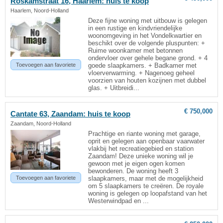
Roskamstraat 16, Haarlem: huis te koop
Haarlem, Noord-Holland
Deze fijne woning met uitbouw is gelegen
in een rustige en kindvriendelijke
woonomgeving in het Vondelkwartier en
beschikt over de volgende pluspunten: +
Ruime woonkamer met betonnen
ondervloer over gehele begane grond. + 4
Toevoegen aan favoriete
goede slaapkamers. + Badkamer met
vloerverwarming. + Nagenoeg geheel
voorzien van houten kozijnen met dubbel
glas. + Uitbreidi...
€ 750,000
Cantate 63, Zaandam: huis te koop
Zaandam, Noord-Holland
Prachtige en riante woning met garage,
oprit en gelegen aan openbaar vaarwater
vlakbij het recreatiegebied en station
Zaandam! Deze unieke woning wil je
gewoon met je eigen ogen komen
bewonderen. De woning heeft 3
Toevoegen aan favoriete
slaapkamers, maar met de mogelijkheid
om 5 slaapkamers te creëren. De royale
woning is gelegen op loopafstand van het
Westerwindpad en ...