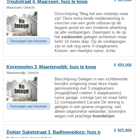
Treubstraat 4, Maarssen: huis te koop
Maarssen, Utrecht
Omschrijving “Mag het een metertje meer
zijn” Deze extra brede middenwoning is
voorzien van een grote uitbouw op de
begane grond en een moderne afwerking
op alle verdiepingen. Daarnaast is de op
het
zuidoosten
gelegen achtertuin maar
Toevoegen aan favoriete
liefst 14 meter diep. Op de verdiepingen
zijn er ook nog eens 4 slaapkamers.
Kortom: een heerlijke ruime, lichte
€ 459,000
Korenmolen 3, Maartensdijk: huis te koop
Maartensdijk, Utrecht
Beschrijving Gelegen in een schitterende,
bosrijke omgeving staat deze fraaie
gezinswoning met 3 slaapkamers
(mogelijkheid creëren 5 slaapkamers),
ruime garage, zonnige tuin en maar liefst
12 zonnepanelen! Locatie De woning is
Toevoegen aan favoriete
gelegen in een groene omgeving; niet
alleen uitgestrekte weilanden, boomrijke
wegen met prachtige
boerderijen
€ 925,000
Dokter Sabelstraat 3, Badhoevedorp: huis te koop