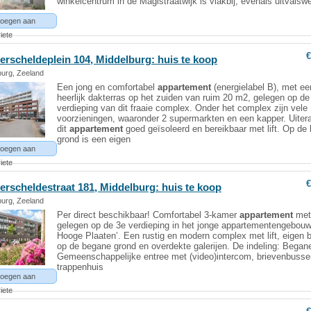
winkelcentrum in de Magistraatwijk is vlakbij, evenals uitvals
oegen aan
iete
€
erscheldeplein 104,
Middelburg
: huis te koop
burg, Zeeland
Een jong en comfortabel
appartement
(energielabel B), met ee
heerlijk dakterras op het zuiden van ruim 20 m2, gelegen op de
verdieping van dit fraaie complex. Onder het complex zijn vele
voorzieningen, waaronder 2 supermarkten en een kapper. Uitera
dit
appartement
goed geïsoleerd en bereikbaar met lift. Op de
grond is een eigen
oegen aan
iete
€
erscheldestraat 181,
Middelburg
: huis te koop
burg, Zeeland
Per direct beschikbaar! Comfortabel 3-kamer
appartement
met 
gelegen op de 3e verdieping in het jonge appartementengebouw
Hooge Plaaten’. Een rustig en modern complex met lift, eigen 
op de begane grond en overdekte galerijen. De indeling: Began
Gemeenschappelijke entree met (video)intercom, brievenbusse
trappenhuis
oegen aan
iete