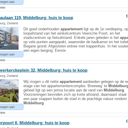
oegen aan
iete
€
aulaan 119,
Middelburg
: huis te koop
burg, Zeeland
Dit goed onderhouden
appartement
ligt op de 1e verdieping, o
loopafstand van het winkelcentrum Veersche Poort, en het
stadscentrum op fietsafstand. Enkele jaren geleden is het
app
op vele punten aangepakt, waaronder de badkamer en het toilet
Begane grond: Afgesloten entree met trappenhuis. In het souter
een eigen berging. Eerste
oegen aan
iete
werkerckeplein 32,
Middelburg
: huis te koop
burg, Zeeland
Wij mogen u dit nette
appartement
aanbieden gelegen op de e
etage van het appartementencomplex ‘Breeweg’ te
Middelbur
geheel ligt op een prima locatie aan de rand van
Middelburg
.
Voorzieningen bevinden zich op korte afstand, daarnaast staat
een paar stappen buiten de stad in de prachtige natuur rondom
Middelburg
oegen aan
iete
€
erpoort 6,
Middelburg
: huis te koop