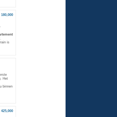
 180,000
p
artement
.
rain is
erste
g
. Het
 u binnen
 425,000