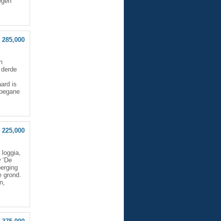
wegen
 285,000
n
 derde
ard is
 begane
 225,000
loggia,
 ‘De
berging
e grond.
n,