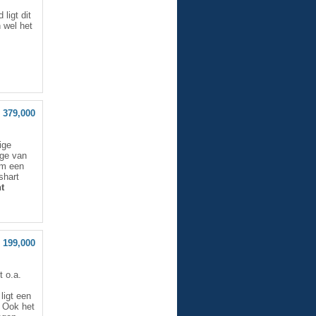
ligt dit
 wel het
 379,000
ige
age van
m een
shart
t
 199,000
t o.a.
ligt een
! Ook het