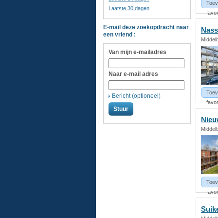
Toev
Laatste 30 dagen
favor
E-mail deze zoekopdracht naar
Nass
een vriend :
Middel
Van mijn e-mailadres
Naar e-mail adres
Toev
Bericht (optioneel)
favor
Nieu
Middel
Toev
favor
Suik