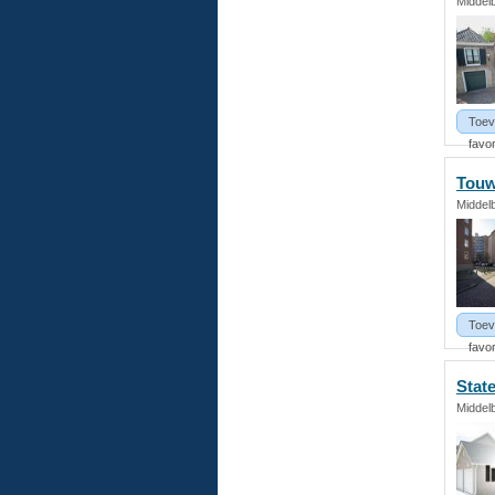
Middel
Toev
favor
Touw
Middel
Toev
favor
Stat
Middel