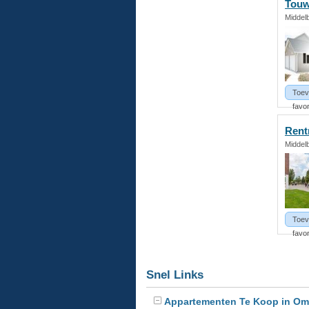
Touw
Middel
Toev
favor
Rent
Middel
Toev
favor
Snel Links
Appartementen Te Koop in Om