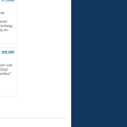
 375,000
et
kamer
oonlaag,
ij en
 309,000
zien van
(top)
andeur".