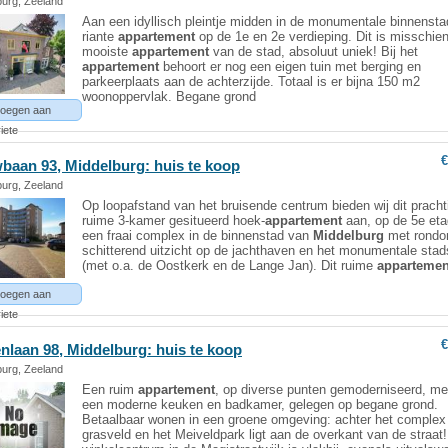
burg, Zeeland
Aan een idyllisch pleintje midden in de monumentale binnenstad 
riante
appartement
op de 1e en 2e verdieping. Dit is misschien
mooiste
appartement
van de stad, absoluut uniek! Bij het
appartement
behoort er nog een eigen tuin met berging en
parkeerplaats aan de achterzijde. Totaal is er bijna 150 m2
woonoppervlak. Begane grond
oegen aan
iete
€
baan 93,
Middelburg
: huis te koop
burg, Zeeland
Op loopafstand van het bruisende centrum bieden wij dit pracht
ruime 3-kamer gesitueerd hoek-
appartement
aan, op de 5e et
een fraai complex in de binnenstad van
Middelburg
met rondo
schitterend uitzicht op de jachthaven en het monumentale stad
(met o.a. de Oostkerk en de Lange Jan). Dit ruime
appartemen
oegen aan
iete
€
enlaan 98,
Middelburg
: huis te koop
burg, Zeeland
Een ruim
appartement
, op diverse punten gemoderniseerd, me
een moderne keuken en badkamer, gelegen op begane grond.
Betaalbaar wonen in een groene omgeving: achter het complex 
grasveld en het Meiveldpark ligt aan de overkant van de straat