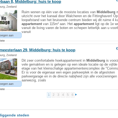
€
baan 8,
Middelburg
: huis te koop
burg, Zeeland
Ruim wonen op één van de mooiste locaties van
Middelburg
m
uitzicht over het kanaal door Walcheren en de Fittinghaven! Op
loopafstand van het bruisende centrum bieden wij dit ruime 4 
appartement
van 115m² aan. Het
appartement
ligt op de 1e w
vanuit de living varen de boten en schepen letterlijk aan u voorb
vanuit
oegen aan
iete
€
meesterlaan 29,
Middelburg
: huis te koop
burg, Zeeland
Dit zeer comfortabele hoekappartement in
Middelburg
is voor
vele gemakken en is gelegen op een ideale locatie op de vijfde 
etage van het kleinschalige appartementencomplex de "Comm
Er is voor de eigenaar een eigen parkeerplek in de afgesloten
parkeergarage en in de directe nabijheid zijn alle voorzieningen
aanwezig, zoals
oegen aan
iete
1
2
3
4
5
6
liggende steden