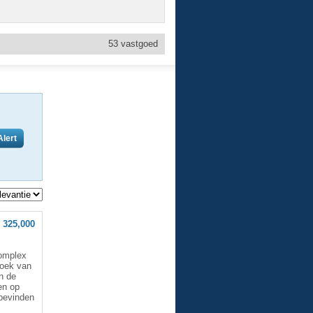
53
vastgoed
 325,000
complex
hoek van
n de
en op
 bevinden