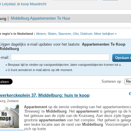
r Lelystad
,
te koop Maastricht
urg
|
Middelburg Appartementen Te Huur
e regio's in Nederland :
Almere,
Sloten,
Stavoren,
IJlst,
Dokkum.
Meer bekijken
rijgen dagelijks e-mail updates voor het laatste
Appartementen Te Koop
Middelburg
-mail:
Bespaar tijd te vinden op vastgoedobjecten, laten vastgoedobjecten komen tot u.
U kunt annuleren e-mail alerts op elk moment.
Sorteren op :
€
werkerckeplein 37,
Middelburg
: huis te koop
burg, Zeeland
Appartement
op de eerste verdieping van het appartementen
‘Breeweg’ te
Middelburg
. Het
appartement
is gelegen op de 
het gebouw aan de zijde van de Kruisweg. Aan deze zijde ligge
grootste
appartementen
van het complex. Het geheel is geleg
een leuke locatie aan de rand van
Middelburg
. Voorzieningen
zich op korte