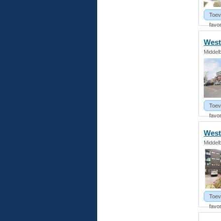
Toev
favor
West
Middel
Toev
favor
West
Middel
Toev
favor