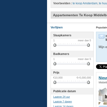
Voorbeelden :
te koop Amsterdam
,
te huu
Appartementen Te Koop Middelb
Verfijnen
Populair
Slaapkamers
K
1
meer dan 5
Mijn e
Badkamers
1
meer dan 5
Prijs
Nieu
€10,000
€+5,000,000
Middel
Publicatie datum
Laatste 24 uur
Laatste 7 dagen
Laatste 14 dagen